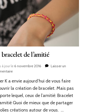
bracelet de l’amitié
 à jour le
6 novembre 2016
Laisser un
sur
entaire
Un
er K a envie aujourd’hui de vous faire
bracelet
de
uvrir la création de bracelet. Mais pas
l’amitié
porte lequel, ceux de l’amitié: Bracelet
’amitié Quoi de mieux que de partager
jolies créations autour de vous. …