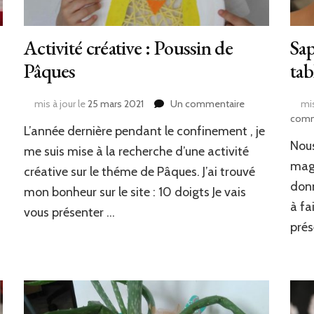
Activité créative : Poussin de
Sap
Pâques
tab
sur
mis à jour le
25 mars 2021
Un commentaire
mis
Activité
comm
L’année dernière pendant le confinement , je
créative
Nous
:
me suis mise à la recherche d’une activité
Poussin
maga
créative sur le théme de Pâques. J’ai trouvé
de
donn
mon bonheur sur le site : 10 doigts Je vais
Pâques
à fa
vous présenter …
prés