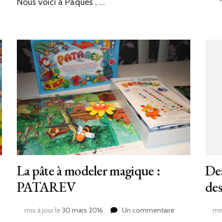
Nous voici à Pâques , …
peints
La pâte à modeler magique :
Des
PATAREV
des
sur
mis à jour le
30 mars 2016
Un commentaire
mis
ation
La