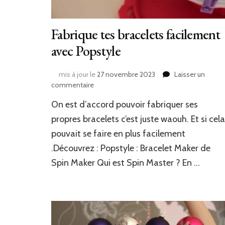
Fabrique tes bracelets facilement
avec Popstyle
mis à jour le
27 novembre 2023
Laisser un
sur
commentaire
Fabrique
On est d’accord pouvoir fabriquer ses
tes
bracelets
propres bracelets c’est juste waouh. Et si cela
facilement
pouvait se faire en plus facilement
avec
.Découvrez : Popstyle : Bracelet Maker de
Popstyle
Spin Maker Qui est Spin Master ? En …