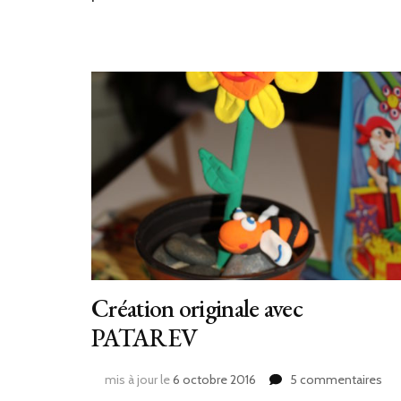
Création originale avec
PATAREV
sur
mis à jour le
6 octobre 2016
5 commentaires
Cré