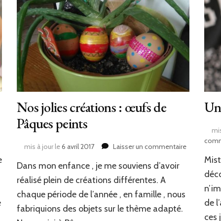
Nos jolies créations : œufs de
Un 
Pâques peints
mis
comm
sur
mis à jour le
6 avril 2017
Laisser un commentaire
Nos
e
Mist
Dans mon enfance , je me souviens d’avoir
jolies
déco
créations
réalisé plein de créations différentes. A
:
n’im
chaque période de l’année , en famille , nous
œufs
e
de l
fabriquions des objets sur le thème adapté.
de
ces 
Pâques