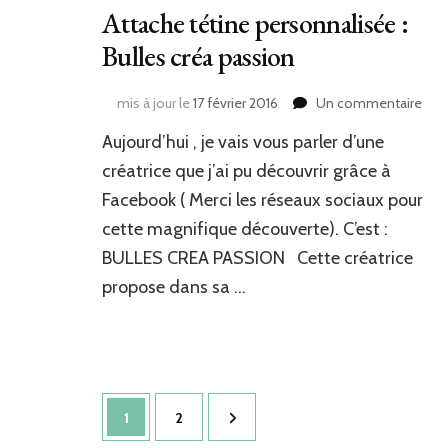
Attache tétine personnalisée :
Bulles créa passion
sur
mis à jour le
17 février 2016
Un commentaire
Att
Aujourd’hui , je vais vous parler d’une
téti
per
créatrice que j’ai pu découvrir grâce à
:
Facebook ( Merci les réseaux sociaux pour
Bull
cette magnifique découverte). C’est :
créa
pas
BULLES CREA PASSION Cette créatrice
propose dans sa …
Pagination
Page
Page
1
2
des