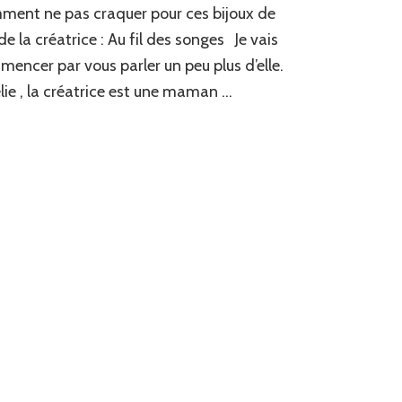
ent ne pas craquer pour ces bijoux de
petits
bijoux
de la créatrice : Au fil des songes Je vais
de
encer par vous parler un peu plus d’elle.
sac
lie , la créatrice est une maman …
–
Au
fil
des
songes
créatrice