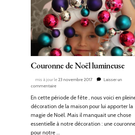
Couronne de Noël lumineuse
mis à jour le
23 novembre 2017
Laisser un
sur
commentaire
Couronne
En cette période de fête , nous voici en plein
de
Noël
décoration de la maison pour lui apporter la
lumineuse
magie de Noël. Mais il manquait une chose
essentielle à notre décoration : une couronn
pour notre …