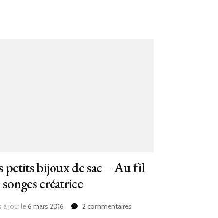
 petits bijoux de sac – Au fil
 songes créatrice
sur
 à jour le
6 mars 2016
2 commentaires
Des