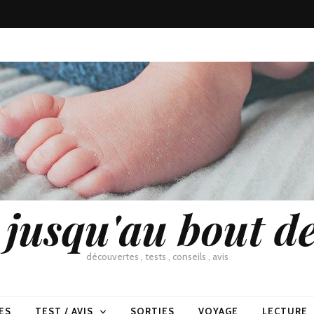
usqu'au bout de
découvertes , tests , conseils , avis
ES
TEST / AVIS
SORTIES
VOYAGE
LECTURE