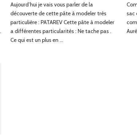
Aujourd’hui je vais vous parler de la
Comm
ginale
pâte
c
à
découverte de cette pâte à modeler très
sac 
TAREV
modeler
particulière : PATAREV Cette pâte à modeler
comm
magique
…
a différentes particularités : Ne tache pas .
Auré
:
PATAREV
Ce qui est un plus en …