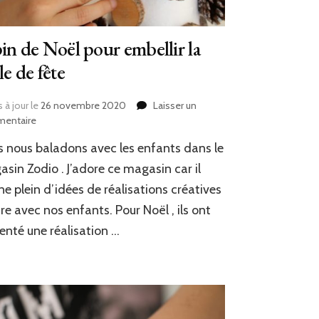
in de Noël pour embellir la
le de fête
 à jour le
26 novembre 2020
Laisser un
sur
entaire
Sapin
 nous baladons avec les enfants dans le
de
Noël
sin Zodio . J’adore ce magasin car il
pour
e plein d’idées de réalisations créatives
embellir
ire avec nos enfants. Pour Noël , ils ont
la
table
enté une réalisation …
de
fête