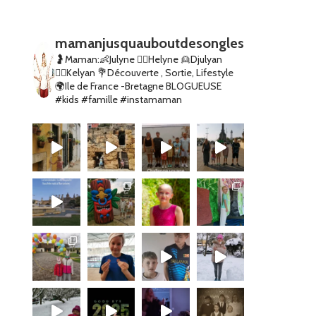
mamanjusquauboutdesongles
🤰Maman:👶Julyne 👱‍♀️Helyne 👱Djulyan
👱‍♂️Kelyan
💐Découverte , Sortie, Lifestyle
🌍Ile de France -Bretagne
BLOGUEUSE
#kids #famille #instamaman