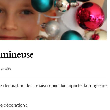
umineuse
sur
entaire
Couronne
de
Noël
ine décoration de la maison pour lui apporter la magie de
lumineuse
re décoration :