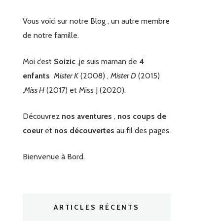
Vous voici sur notre Blog , un autre membre
de notre famille.
Moi c’est
Soizic
,je suis maman de
4
enfants
Mister K
(2008) ,
Mister D
(2015)
,
Miss H
(2017) et Miss J (2020).
Découvrez
nos aventures
,
nos coups de
coeur
et
nos découvertes
au fil des pages.
Bienvenue à Bord.
ARTICLES RÉCENTS