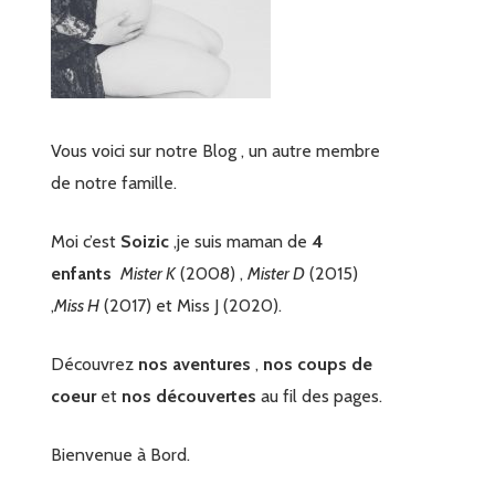
Vous voici sur notre Blog , un autre membre
de notre famille.
Moi c’est
Soizic
,je suis maman de
4
enfants
Mister K
(2008) ,
Mister D
(2015)
,
Miss H
(2017) et Miss J (2020).
Découvrez
nos aventures
,
nos coups de
coeur
et
nos découvertes
au fil des pages.
Bienvenue à Bord.