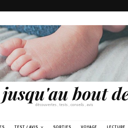
usqu'au bout de
découvertes , tests , conseils , avis
ES
TEST / AVIS
SORTIES
VOYAGE
LECTURE