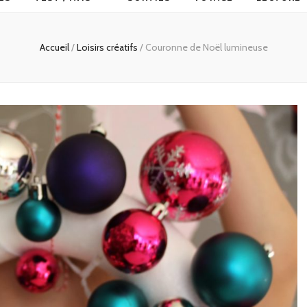
Accueil
/
Loisirs créatifs
/
Couronne de Noël lumineuse