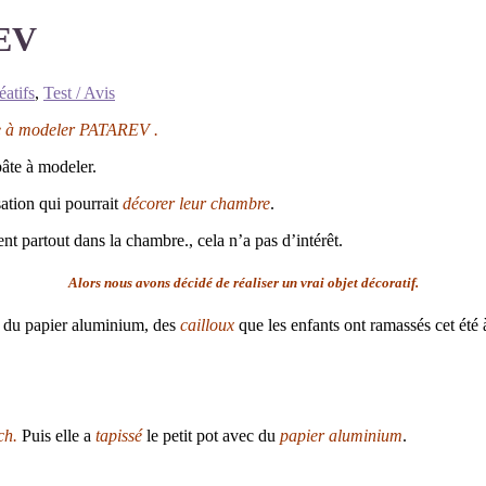
REV
éatifs
,
Test / Avis
âte à modeler PATAREV .
pâte à modeler.
sation qui pourrait
décorer leur chambre
.
ent partout dans la chambre., cela n’a pas d’intérêt.
Alors nous avons décidé de réaliser un vrai objet décoratif.
s, du papier aluminium, des
cailloux
que les enfants ont ramassés cet été 
ch.
Puis elle a
tapissé
le petit pot avec du
papier aluminium
.