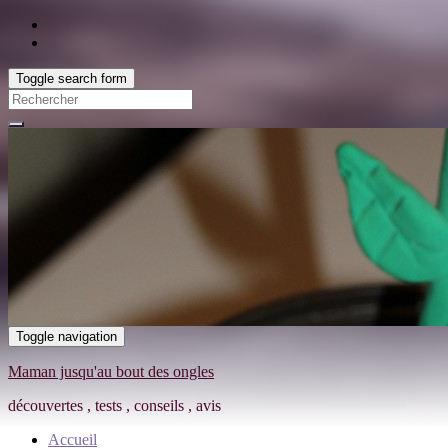
Find out more.
Okay, thanks
Toggle search form
Toggle navigation
Maman jusqu'au bout des ongles
découvertes , tests , conseils , avis
Accueil