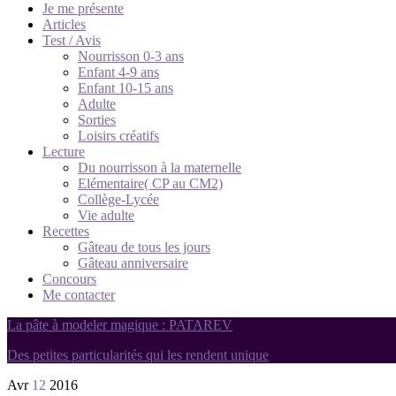
Je me présente
Articles
Test / Avis
Nourrisson 0-3 ans
Enfant 4-9 ans
Enfant 10-15 ans
Adulte
Sorties
Loisirs créatifs
Lecture
Du nourrisson à la maternelle
Elémentaire( CP au CM2)
Collège-Lycée
Vie adulte
Recettes
Gâteau de tous les jours
Gâteau anniversaire
Concours
Me contacter
La pâte à modeler magique : PATAREV
Des petites particularités qui les rendent unique
Avr
12
2016