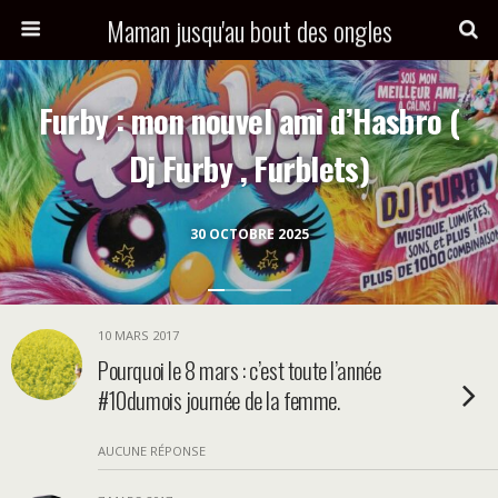
Maman jusqu'au bout des ongles
Furby : mon nouvel ami d’Hasbro (
Dj Furby , Furblets)
30 OCTOBRE 2025
10 MARS 2017
Pourquoi le 8 mars : c’est toute l’année
#10dumois journée de la femme.
AUCUNE RÉPONSE