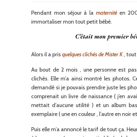
ces
jolis
Pendant mon séjour à la
maternité
en 200
momen
immortaliser mon tout petit bébé.
C’était mon premier bébé
Alors il a pris
quelques clichés de Mister K
, tou
Au bout de 2 mois , une personne est pas
clichés. Elle m’a ainsi montré les photos. C
demandé si je pouvais prendre juste les phot
comprenait un livre de naissance ( j’en ava
mettait d’aucune utilité ) et un album ba
exemplaire ( une en couleur , l’autre en noir e
Puis elle m’a annoncé le tarif de tout ça. Heu