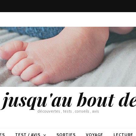
usqu'au bout de
découvertes , tests , conseils , avis
ES
TEST / AVIS
SORTIES
VOYAGE
LECTURE