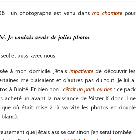
8 , un photographe est venu dans
ma chambre
pour
ts
. Je voulais avoir de jolies photos.
t seul et aussi avec nous.
sée à mon domicile. J’étais
impatiente
de découvrir les
ertaines me plaisaient et d’autres pas du tout. Je lui ai
os à l’unité. Et bien non ,
c’était un pack ou rien
: ce pack
is acheté un avant la naissance de Mister K donc il ne
sique où était mise à là va vite les photos en double
t blanc).
reusement que j’étais assise car sinon j’en serai tombée