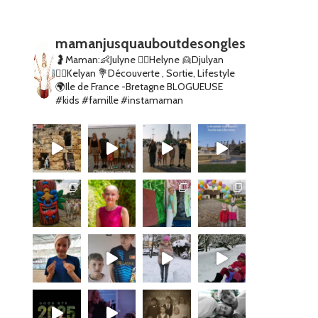
mamanjusquauboutdesongles
🤰Maman:👶Julyne 👱‍♀️Helyne 👱Djulyan
👱‍♂️Kelyan
💐Découverte , Sortie, Lifestyle
🌍Ile de France -Bretagne
BLOGUEUSE
#kids #famille #instamaman