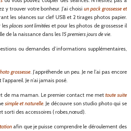
ks
où vous pouvez coupler des séances. N’hésitez pas à
lez y trouver votre bonheur. J’ai choisi
un pack grossesse et
rant les séances sur clef USB et 2 tirages photos papier.
r les
places sont limitées
et pour les photos de grossesse il
lle de la naissance dans les
15 premiers jours de vie
.
questions ou demandes d’informations supplémentaires,
hoto grossesse
. J’appréhende un peu. Je ne l’ai pas encore
 l’appareil. Je n’ai jamais posé.
S et de ma maman. Le premier contact me met
toute suite
nne
simple et naturelle
. Je découvre son studio photo qui se
t sorti des accessoires ( robes,nœud).
tation
afin que je puisse comprendre le déroulement des