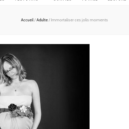
Accueil
/
Adulte
/
Immortaliser ces jolis moments