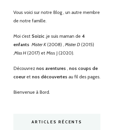
Vous voici sur notre Blog , un autre membre
de notre famille.
Moi c’est
Soizic
,je suis maman de
4
enfants
Mister K
(2008) ,
Mister D
(2015)
,
Miss H
(2017) et Miss J (2020).
Découvrez
nos aventures
,
nos coups de
coeur
et
nos découvertes
au fil des pages.
Bienvenue à Bord.
ARTICLES RÉCENTS