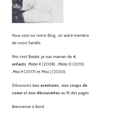
Vous voici sur notre Blog , un autre membre
de notre famille.
Moi c’est
Soizic
,je suis maman de
4
enfants
Mister K
(2008) ,
Mister D
(2015)
,
Miss H
(2017) et Miss J (2020).
Découvrez
nos aventures
,
nos coups de
coeur
et
nos découvertes
au fil des pages.
Bienvenue à Bord.