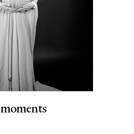
is moments
liser