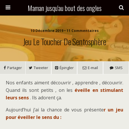
Maman jusqu'au bout des ongles
10 Décembre 2019 • 11 Commentaires
Jeu Le Toucher De Sentosphère
Partager
Tweeter
Épingler
E-mail
SMS
Nos enfants aiment découvrir , apprendre , découvrir.
Quand ils sont petits , on les
éveille en stimulant
leurs sens
. Ils adorent ça.
Aujourd’hui j’ai la chance de vous présente
r un jeu
pour éveiller le sens du :