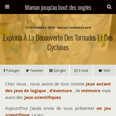
Maman jusqu'au bout des ongles
15 Novembre 2016 • Aucun Commentaire
Exploria À La Découverte Des Tornades Et Des
Cyclones
Partager
Tweeter
Épingler
E-mail
SMS
Chez nous , nous avons de tout comme
jeux autant
des jeux de logique
,
d’aventure
, de
mémoire
mais
aussi des
jeux scientifiques
.
Aujourd’hui j’avais envie de vous présenter
un jeu
scientifique
. Le jeu :