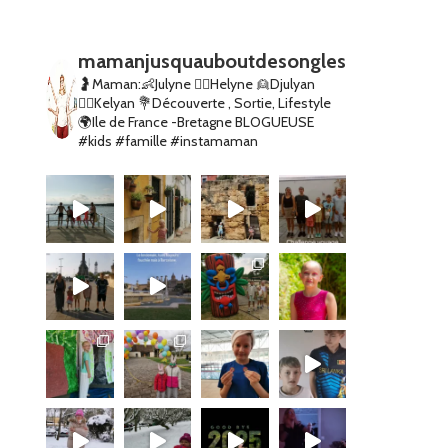
mamanjusquauboutdesongles
🤰Maman:👶Julyne 👱‍♀️Helyne 👱Djulyan
👱‍♂️Kelyan
💐Découverte , Sortie, Lifestyle
🌍Ile de France -Bretagne
BLOGUEUSE
#kids #famille #instamaman