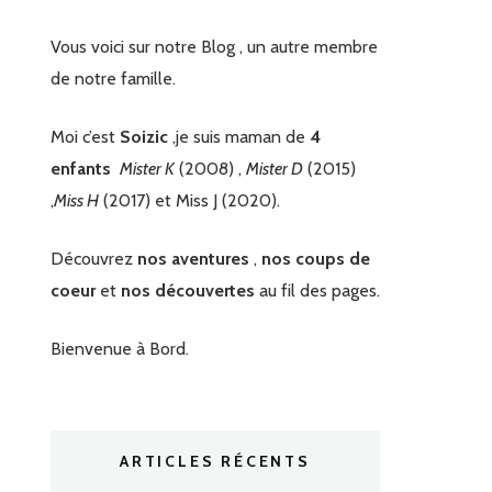
Vous voici sur notre Blog , un autre membre
de notre famille.
Moi c’est
Soizic
,je suis maman de
4
enfants
Mister K
(2008) ,
Mister D
(2015)
,
Miss H
(2017) et Miss J (2020).
Découvrez
nos aventures
,
nos coups de
coeur
et
nos découvertes
au fil des pages.
Bienvenue à Bord.
ARTICLES RÉCENTS