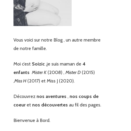
Vous voici sur notre Blog , un autre membre
de notre famille.
Moi c’est
Soizic
,je suis maman de
4
enfants
Mister K
(2008) ,
Mister D
(2015)
,
Miss H
(2017) et Miss J (2020).
Découvrez
nos aventures
,
nos coups de
coeur
et
nos découvertes
au fil des pages.
Bienvenue à Bord.