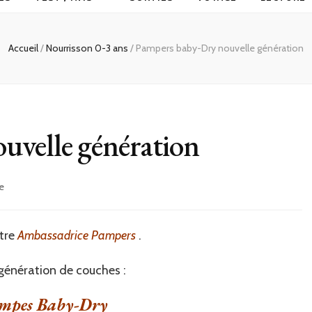
Accueil
/
Nourrisson 0-3 ans
/
Pampers baby-Dry nouvelle génération
uvelle génération
sur
e
Pampers
baby-
Dry
être
Ambassadrice Pampers
.
nouvelle
génération
génération de couches :
ampes Baby-Dry