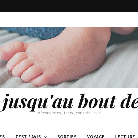
usqu'au bout de
découvertes , tests , conseils , avis
ES
TEST / AVIS
SORTIES
VOYAGE
LECTURE