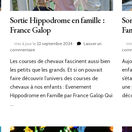
Sortie Hippodrome en famille :
Sor
France Galop
Fam
mis à jour le
22 septembre 2024
Laisser un
mis
sur
commentaire
comm
Sortie
Les courses de chevaux fascinent aussi bien
Aujo
Hippodrome
en
les petits que les grands. Et si on pouvait
enfa
famille
faire découvrir l’univers des courses de
s’ét
:
chevaux à nos enfants : Evenement
une 
France
Galop
Hippodrome en Famille par France Galop Qui
déco
…