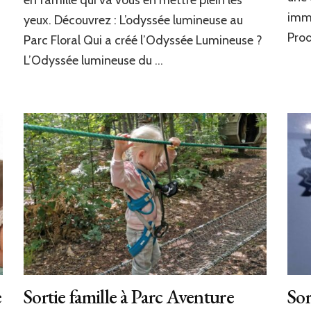
famille
imme
yeux. Découvrez : L’odyssée lumineuse au
:
Prod
Parc Floral Qui a créé l’Odyssée Lumineuse ?
L’Odyssée
Lumineuse
L’Odyssée lumineuse du …
au
parc
Floral
e
Sortie famille à Parc Aventure
Sor