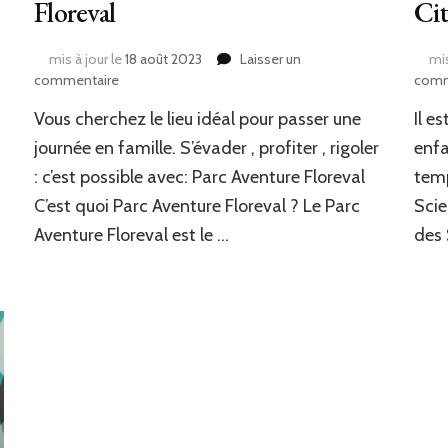
Floreval
Cit
sur
mis à jour le
18 août 2023
Laisser un
mis
Palomano
sur
commentaire
comm
Sortie
Vous cherchez le lieu idéal pour passer une
Il e
parc
famille
indoor
à
journée en famille. S’évader , profiter , rigoler
enfa
pour
Parc
: c’est possible avec: Parc Aventure Floreval
temp
faire
Aventure
C’est quoi Parc Aventure Floreval ? Le Parc
Scie
comme
Floreval
les
Aventure Floreval est le …
des 
grands.