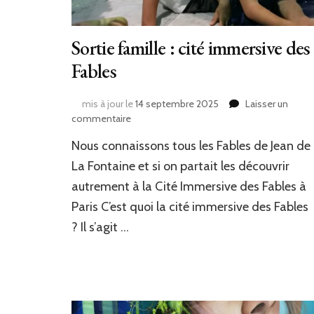
Sortie famille : cité immersive des
Fables
mis à jour le
14 septembre 2025
Laisser un
sur
commentaire
Sortie
Nous connaissons tous les Fables de Jean de
famille
:
La Fontaine et si on partait les découvrir
cité
autrement à la Cité Immersive des Fables à
immersive
Paris C’est quoi la cité immersive des Fables
des
Fables
? Il s’agit …