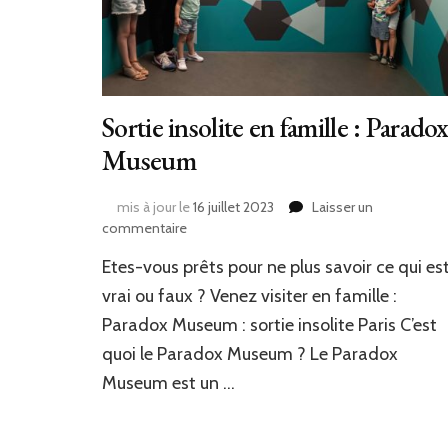
Sortie insolite en famille : Parado
Museum
mis à jour le
16 juillet 2023
Laisser un
sur
commentaire
Sortie
Etes-vous prêts pour ne plus savoir ce qui es
insolite
en
vrai ou faux ? Venez visiter en famille :
famille
Paradox Museum : sortie insolite Paris C’est
:
quoi le Paradox Museum ? Le Paradox
Paradox
Museum
Museum est un …