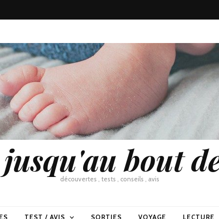
usqu'au bout de
découvertes , tests , conseils , avis
ES
TEST / AVIS
SORTIES
VOYAGE
LECTURE