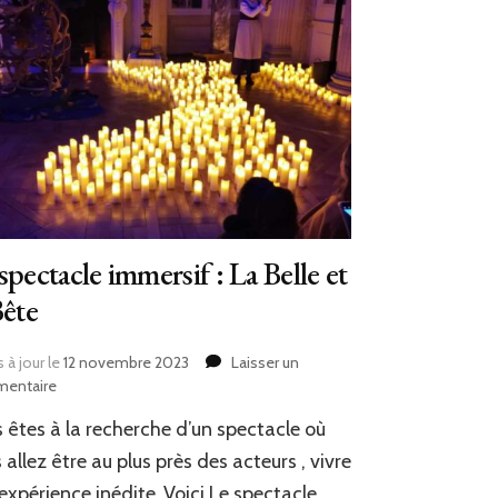
spectacle immersif : La Belle et
Bête
 à jour le
12 novembre 2023
Laisser un
sur
entaire
Le
 êtes à la recherche d’un spectacle où
spectacle
immersif
 allez être au plus près des acteurs , vivre
:
expérience inédite .Voici Le spectacle