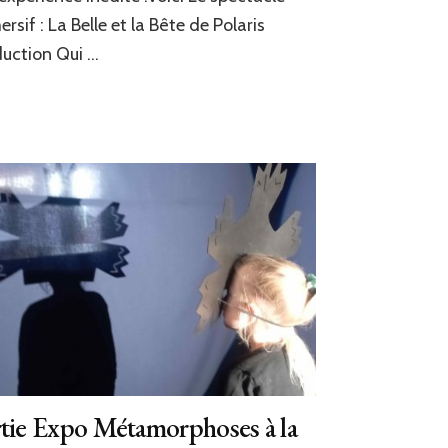
La
rsif : La Belle et la Bête de Polaris
Belle
et
uction Qui …
la
Bête
tie Expo Métamorphoses à la