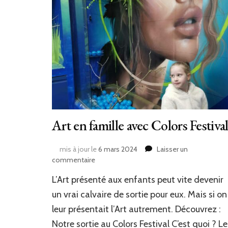
Art en famille avec Colors Festiva
mis à jour le
6 mars 2024
Laisser un
sur
commentaire
Art
L’Art présenté aux enfants peut vite devenir
en
famille
un vrai calvaire de sortie pour eux. Mais si on
avec
leur présentait l’Art autrement. Découvrez :
Colors
Notre sortie au Colors Festival C’est quoi ? Le
Festival