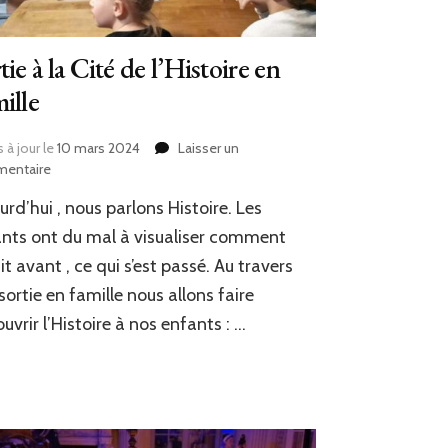
tie à la Cité de l’Histoire en
ille
 à jour le
10 mars 2024
Laisser un
sur
entaire
Sortie
urd’hui , nous parlons Histoire. Les
à
la
nts ont du mal à visualiser comment
Cité
ait avant , ce qui s’est passé. Au travers
de
sortie en famille nous allons faire
l’Histoire
en
uvrir l’Histoire à nos enfants : …
Famille