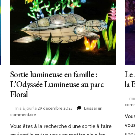
l
Sortie lumineuse en famille :
Le 
L’Odyssée Lumineuse au parc
la 
Floral
mis
comm
mis à jour le
29 décembre 2023
Laisser un
sur
commentaire
Vous
Sortie
vous
Vous êtes à la recherche d’une sortie à faire
lumineuse
en
une 
en famille qui va vous en mettre plein les