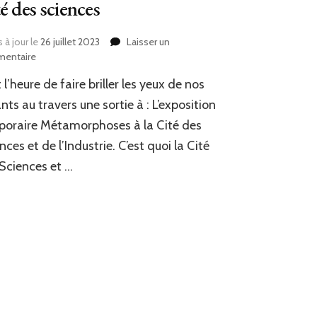
é des sciences
 à jour le
26 juillet 2023
Laisser un
sur
entaire
Sortie
st l’heure de faire briller les yeux de nos
Expo
Métamorphoses
nts au travers une sortie à : L’exposition
à
oraire Métamorphoses à la Cité des
la
nces et de l’Industrie. C’est quoi la Cité
Cité
des
Sciences et …
sciences