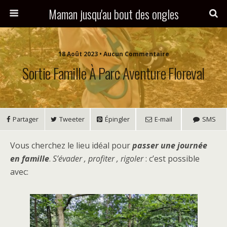
Maman jusqu'au bout des ongles
18 Août 2023 • Aucun Commentaire
Sortie Famille À Parc Aventure Floreval
Partager
Tweeter
Épingler
E-mail
SMS
Vous cherchez le lieu idéal pour
passer une journée
en famille
.
S’évader , profiter , rigoler
: c’est possible
avec: