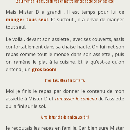
Et oui même à 14 ans , on arrive à en mettre partout à côté de son assiette.
Mais Mister D a grandi . Il est temps pour lui de
manger tous seul
. Et surtout , il a envie de manger
tout seul.
Le voilà , devant son assiette , avec ses couverts, assis
confortablement dans sa chaise haute. On lui met son
repas comme tout le monde dans son assiette , puis
on ramène le plat à la cuisine. Et là qu’est-ce qu’on
entend , un
gros boom
.
Et oui l’assiette a fini par terre.
Moi je finis le repas par donner le contenu de mon
assiette à Mister D et
ramasser le contenu
de l’assiette
qui a fini sur le sol.
A moi la tranche de jambon vite fait !
Je redoutais les repas en famille. Car bien sure Mister