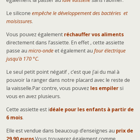
également la passer au
lave vaisselle
sans l’abîmer.
Le silicone
empêche le développement des bactéries et
moisissures
.
Vous pouvez également
réchauffer vos aliments
directement dans l’assiette. En effet , cette assiette
passe au
micro-onde
et également au
four électrique
jusqu’à 170 °C.
Le seul petit point négatif , c’est que j’ai du mal à
pouvoir la ranger dans notre placard avec le reste de
la vaisselle.Par contre, vous pouvez
les empiler
si
vous en avez plusieurs.
Cette assiette est i
déale pour les enfants à partir de
6 mois
.
Elle est vendue dans beaucoup d’enseignes au
prix de
29.90 euros
.Vous trouverez également comme