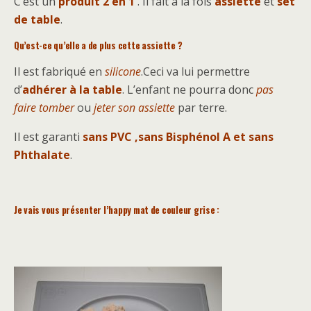
C’est un
produit 2 en 1
. Il fait à la fois
assiette
et
set
de table
.
Qu’est-ce qu’elle a de plus cette assiette ?
Il est fabriqué en
silicone
.Ceci va lui permettre
d’
adhérer à la table
. L’enfant ne pourra donc
pas
faire tomber
ou
jeter son assiette
par terre.
Il est garanti
sans PVC ,sans Bisphénol A et sans
Phthalate
.
Je vais vous présenter l’happy mat de couleur grise :