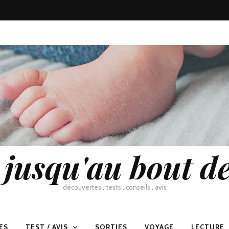
usqu'au bout de
découvertes , tests , conseils , avis
ES
TEST / AVIS
SORTIES
VOYAGE
LECTURE