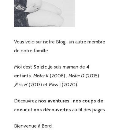
Vous voici sur notre Blog , un autre membre
de notre famille.
Moi c’est
Soizic
,je suis maman de
4
enfants
Mister K
(2008) ,
Mister D
(2015)
,
Miss H
(2017) et Miss J (2020).
Découvrez
nos aventures
,
nos coups de
coeur
et
nos découvertes
au fil des pages.
Bienvenue à Bord.