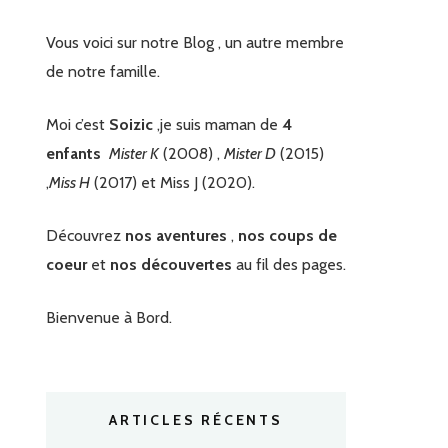
Vous voici sur notre Blog , un autre membre
de notre famille.
Moi c’est
Soizic
,je suis maman de
4
enfants
Mister K
(2008) ,
Mister D
(2015)
,
Miss H
(2017) et Miss J (2020).
Découvrez
nos aventures
,
nos coups de
coeur
et
nos découvertes
au fil des pages.
Bienvenue à Bord.
ARTICLES RÉCENTS