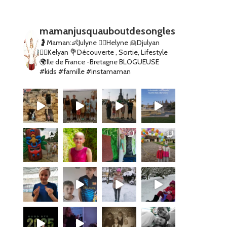
mamanjusquauboutdesongles
🤰Maman:👶Julyne 👱‍♀️Helyne 👱Djulyan
👱‍♂️Kelyan
💐Découverte , Sortie, Lifestyle
🌍Ile de France -Bretagne
BLOGUEUSE
#kids #famille #instamaman