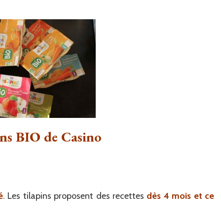
pour
le
plaisir
des
tout-
petits
ins BIO de Casino
é
. Les tilapins proposent des recettes
dès 4 mois et ce