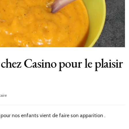
t chez Casino pour le plaisir
sur
aire
Les
tilapins
s’invitent
pour nos enfants vient de faire son apparition .
chez
Casino