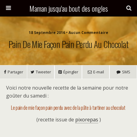
Maman jusqu'au bout des ongles
18 Septembre 2016 • Aucun Commentaire
Pain De Mie Façon Pain Perdu Au Chocolat
Partager
Tweeter
Épingler
E-mail
SMS
Voici notre nouvelle recette de la semaine pour notre
goûter du samedi :
Le pain de mie façon pain perdu avec de la pâte à tartiner au chocolat
(recette issue de
pixorepas
)