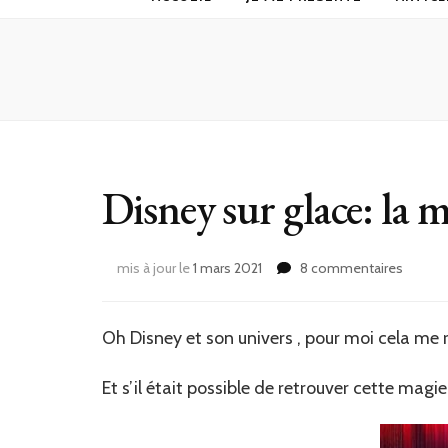
Disney sur glace: la m
sur
mis à jour le
1 mars 2021
8 commentaires
Disney
sur
glace:
Oh Disney et son univers , pour moi cela me 
la
magie
Et s’il était possible de retrouver cette magie
éternel