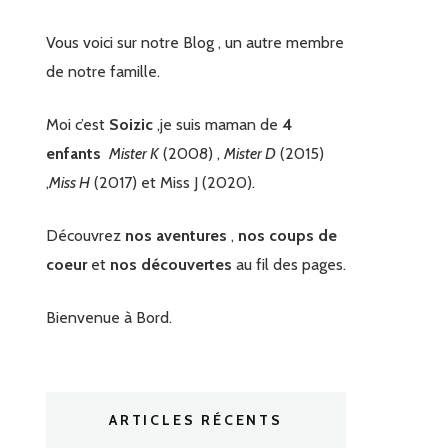
Vous voici sur notre Blog , un autre membre
de notre famille.
Moi c’est
Soizic
,je suis maman de
4
enfants
Mister K
(2008) ,
Mister D
(2015)
,
Miss H
(2017) et Miss J (2020).
Découvrez
nos aventures
,
nos coups de
coeur
et
nos découvertes
au fil des pages.
Bienvenue à Bord.
ARTICLES RÉCENTS