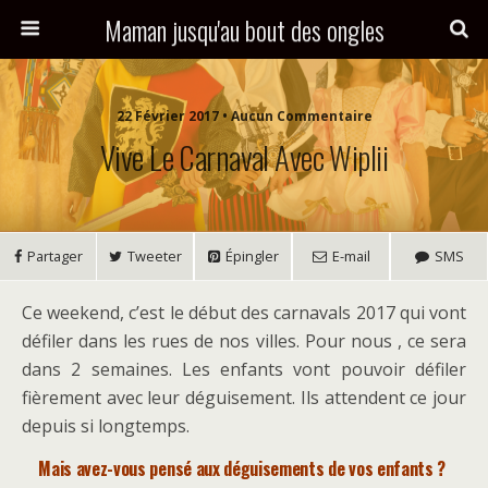
Maman jusqu'au bout des ongles
22 Février 2017 • Aucun Commentaire
Vive Le Carnaval Avec Wiplii
Partager
Tweeter
Épingler
E-mail
SMS
Ce weekend, c’est le début des carnavals 2017 qui vont
défiler dans les rues de nos villes. Pour nous , ce sera
dans 2 semaines. Les enfants vont pouvoir défiler
fièrement avec leur déguisement. Ils attendent ce jour
depuis si longtemps.
Mais avez-vous pensé aux déguisements de vos enfants ?