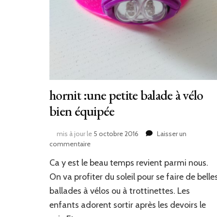
hornit :une petite balade à vélo
bien équipée
mis à jour le
5 octobre 2016
Laisser un
sur
commentaire
hornit
Ca y est le beau temps revient parmi nous.
:une
petite
On va profiter du soleil pour se faire de belle
balade
ballades à vélos ou à trottinettes. Les
à
enfants adorent sortir après les devoirs le
vélo
bien