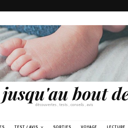
usqu'au bout de
découvertes , tests , conseils , avis
ES
TEST / AVIS
SORTIES
VOYAGE
LECTURE