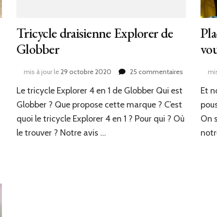
Tricycle draisienne Explorer de
Pla
Globber
vo
sur
mis à jour le
29 octobre 2020
25 commentaires
mis
nne
Tricycle
Le tricycle Explorer 4 en 1 de Globber Qui est
Et n
draisienne
Explorer
Globber ? Que propose cette marque ? C’est
pous
de
s
quoi le tricycle Explorer 4 en 1 ? Pour qui ? Où
On s
Globber
le trouver ? Notre avis …
notr
.com)