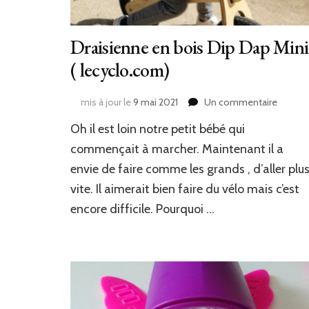
Draisienne en bois Dip Dap Mini
( lecyclo.com)
sur
mis à jour le
9 mai 2021
Un commentaire
Draisie
Oh il est loin notre petit bébé qui
en
bois
commençait à marcher. Maintenant il a
Dip
envie de faire comme les grands , d’aller plu
Dap
vite. Il aimerait bien faire du vélo mais c’est
Mini
(
encore difficile. Pourquoi …
lecyclo