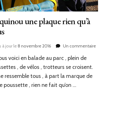
quinou une plaque rien qu’à
us
sur
 à jour le
8 novembre 2016
Un commentaire
Plaquinou
ous voici en balade au parc , plein de
une
plaque
settes , de vélos , trotteurs se croisent.
rien
e ressemble tous , à part la marque de
qu’à
e poussette , rien ne fait qu’on …
vous