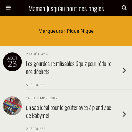
Maman jusqu'au bout des ongles
Marqueurs › Pique Nique
23 AOÛT 2019
AOÛT
23
Les gourdes réutilisables Squiz pour réduire
nos déchets
5 RÉPONSES
14 SEPTEMBRE 2017
un sac idéal pour le goûter avec Zip and Zoe
de Babymel
2 RÉPONSES