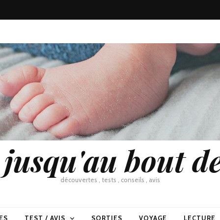
usqu'au bout de
découvertes , tests , conseils , avis
ES
TEST / AVIS
SORTIES
VOYAGE
LECTURE