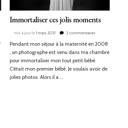
Immortaliser ces jolis moments
sur
mis à jour le
1 mars 2021
2 commentaires
Immortaliser
sur
s
Pendant mon séjour à la maternité en 2008
ces
Garder
jolis
, un photographe est venu dans ma chambre
des
moments
souvenirs
pour immortaliser mon tout petit bébé.
de
C’était mon premier bébé. Je voulais avoir de
votre
jolies photos. Alors il a …
grossesse
,
de
votre
bébé
à
jamais.