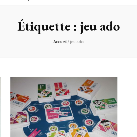
Étiquette :
jeu ado
Accueil
/
jeu ado