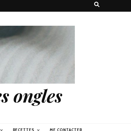
s ongles
RECETTES
ME CONTACTER