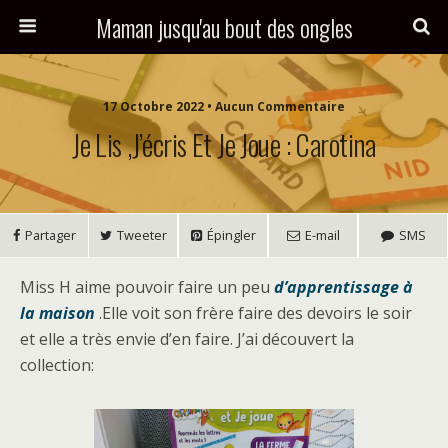
Maman jusqu'au bout des ongles
17 Octobre 2022 • Aucun Commentaire
Je Lis ,J’écris Et Je Joue : Carotina
Partager
Tweeter
Épingler
E-mail
SMS
Miss H aime pouvoir faire un peu
d’apprentissage à
la maison
.Elle voit son frère faire des devoirs le soir
et elle a très envie d’en faire. J’ai découvert la
collection: