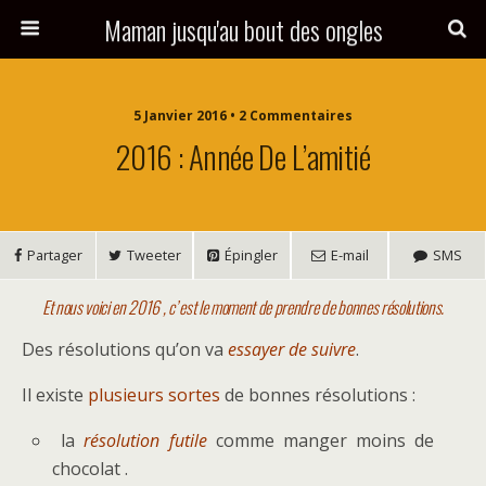
Maman jusqu'au bout des ongles
5 Janvier 2016 • 2 Commentaires
2016 : Année De L’amitié
Partager
Tweeter
Épingler
E-mail
SMS
Et nous voici en 2016 , c’ est le moment de prendre de bonnes résolutions.
Des résolutions qu’on va
essayer de suivre
.
Il existe
plusieurs sortes
de bonnes résolutions :
la
résolution futile
comme manger moins de
chocolat .