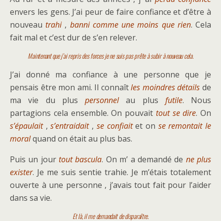
envers les gens. J’ai peur de faire confiance et d’être à
nouveau
trahi
,
banni comme une moins que rien
. Cela
fait mal et c’est dur de s’en relever.
Maintenant que j’ai repris des forces je ne suis pas prête à subir à nouveau cela.
J’ai donné ma confiance à une personne que je
pensais être mon ami. Il connaît
les moindres détails
de
ma vie du plus
personnel
au plus
futile
. Nous
partagions cela ensemble. On pouvait
tout se dire
. On
s’épaulait
,
s’entraidait
,
se confiait
et on
se remontait le
moral
quand on était au plus bas.
Puis un jour
tout bascula
. On m’ a demandé de
ne plus
exister
. Je me suis sentie trahie. Je m’étais totalement
ouverte à une personne , j’avais tout fait pour l’aider
dans sa vie.
Et là, il me demandait de disparaître.