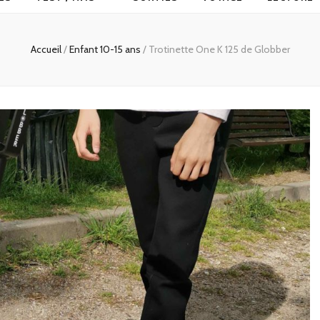
Accueil
/
Enfant 10-15 ans
/
Trotinette One K 125 de Globber