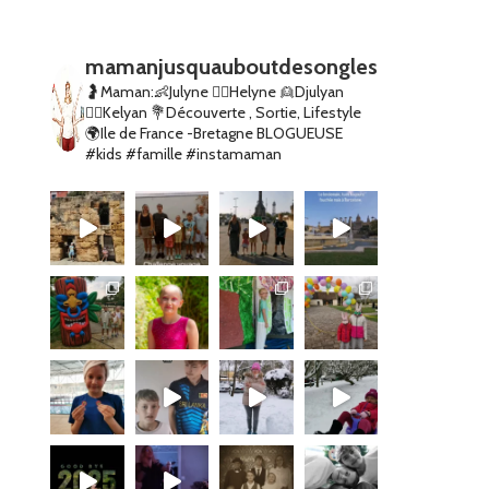
mamanjusquauboutdesongles
🤰Maman:👶Julyne 👱‍♀️Helyne 👱Djulyan
👱‍♂️Kelyan
💐Découverte , Sortie, Lifestyle
🌍Ile de France -Bretagne
BLOGUEUSE
#kids #famille #instamaman