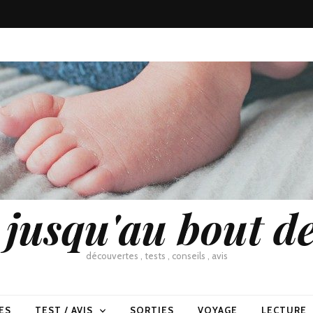
usqu'au bout de
découvertes , tests , conseils , avis
ES
TEST / AVIS
SORTIES
VOYAGE
LECTURE