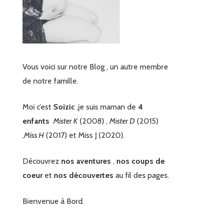
Vous voici sur notre Blog , un autre membre
de notre famille.
Moi c’est
Soizic
,je suis maman de
4
enfants
Mister K
(2008) ,
Mister D
(2015)
,
Miss H
(2017) et Miss J (2020).
Découvrez
nos aventures
,
nos coups de
coeur
et
nos découvertes
au fil des pages.
Bienvenue à Bord.