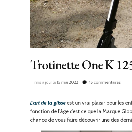
Trotinette One K 12
sur
mis à jour le
15 mai 2022
15 commentaires
Trotin
One
K
L’art de la glisse
est un vrai plaisir pour les 
125
fonction de l’âge c’est ce que la Marque Gl
de
Globb
chance de vous faire découvrir une des dern