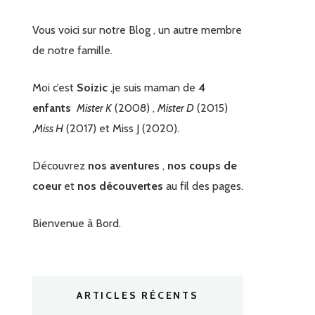
Vous voici sur notre Blog , un autre membre
de notre famille.
Moi c’est
Soizic
,je suis maman de
4
enfants
Mister K
(2008) ,
Mister D
(2015)
,
Miss H
(2017) et Miss J (2020).
Découvrez
nos aventures
,
nos coups de
coeur
et
nos découvertes
au fil des pages.
Bienvenue à Bord.
ARTICLES RÉCENTS