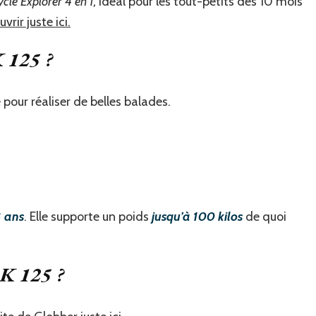
ycle Explorer 4 en 1,
idéal pour les tout-petits dès 10 mois
vrir juste ici.
K 125 ?
e pour réaliser de belles balades.
8 ans
. Elle supporte un poids
jusqu’à 100 kilos
de quoi
 K 125 ?