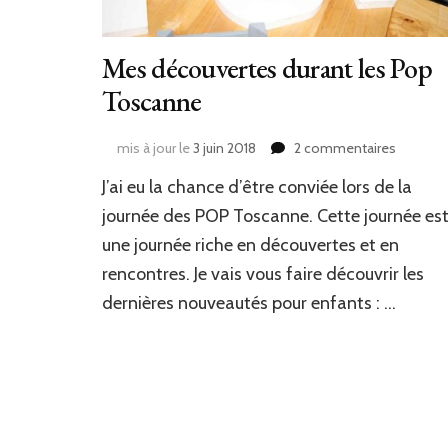
Mes découvertes durant les Pop
Toscanne
sur
mis à jour le
3 juin 2018
2 commentaires
Mes
J’ai eu la chance d’être conviée lors de la
découve
durant
journée des POP Toscanne. Cette journée es
les
une journée riche en découvertes et en
Pop
rencontres. Je vais vous faire découvrir les
Toscan
dernières nouveautés pour enfants : …