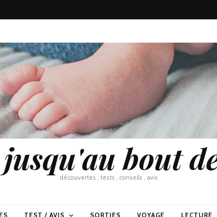
usqu'au bout de
découvertes , tests , conseils , avis
ES
TEST / AVIS
SORTIES
VOYAGE
LECTURE