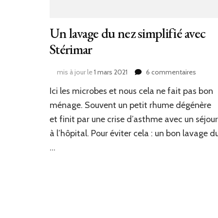
Un lavage du nez simplifié avec
Stérimar
sur
mis à jour le
1 mars 2021
6 commentaires
Un
Ici les microbes et nous cela ne fait pas bon
lavage
du
ménage. Souvent un petit rhume dégénère
nez
et finit par une crise d’asthme avec un séjour
simplif
à l’hôpital. Pour éviter cela : un bon lavage d
avec
Stérim
…