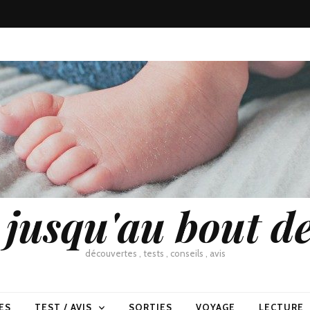
usqu'au bout de
découvertes , tests , conseils , avis
ES
TEST / AVIS
SORTIES
VOYAGE
LECTURE