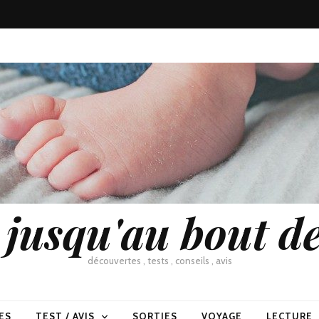
usqu'au bout de
découvertes , tests , conseils , avis
ES
TEST / AVIS
SORTIES
VOYAGE
LECTURE