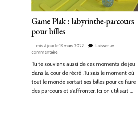
Game Plak : labyrinthe-parcours
pour billes
mis à jour le
13 mars 2022
Laisser un
sur
commentaire
Game
Tu te souviens aussi de ces moments de jeu
Plak
:
dans la cour de récré .Tu sais le moment où
labyrinthe-
tout le monde sortait ses billes pour ce faire
parcours
des parcours et s’affronter. Ici on utilisait …
pour
billes