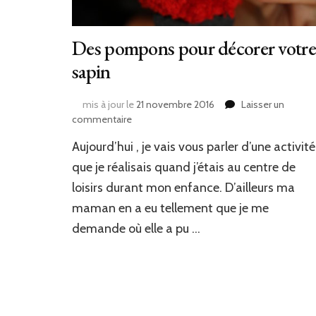
Des pompons pour décorer votre
sapin
mis à jour le
21 novembre 2016
Laisser un
sur
commentaire
Des
Aujourd’hui , je vais vous parler d’une activité
pompons
pour
que je réalisais quand j’étais au centre de
décorer
loisirs durant mon enfance. D’ailleurs ma
votre
maman en a eu tellement que je me
sapin
demande où elle a pu …