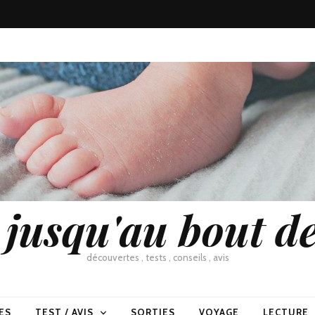
usqu'au bout de
découvertes , tests , conseils , avis
ES
TEST / AVIS
SORTIES
VOYAGE
LECTURE