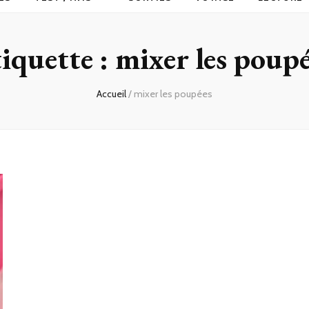
iquette :
mixer les poup
Accueil
/
mixer les poupées