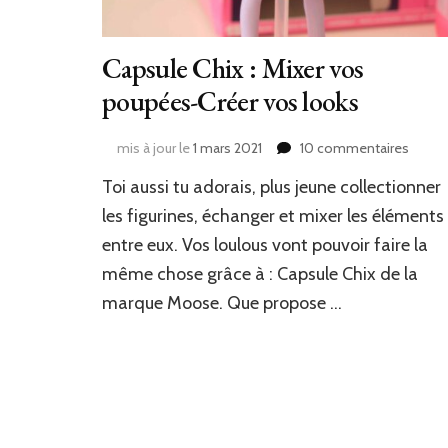
Capsule Chix : Mixer vos
poupées-Créer vos looks
sur
mis à jour le
1 mars 2021
10 commentaires
Capsu
Toi aussi tu adorais, plus jeune collectionner
Chix
:
les figurines, échanger et mixer les éléments
Mixer
entre eux. Vos loulous vont pouvoir faire la
vos
même chose grâce à : Capsule Chix de la
poupé
Créer
marque Moose. Que propose …
vos
looks