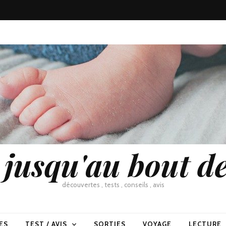
usqu'au bout de
découvertes , tests , conseils , avis
ES
TEST / AVIS
SORTIES
VOYAGE
LECTURE