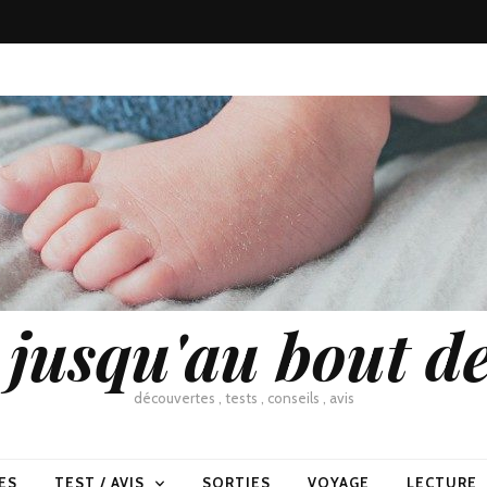
usqu'au bout de
découvertes , tests , conseils , avis
ES
TEST / AVIS
SORTIES
VOYAGE
LECTURE