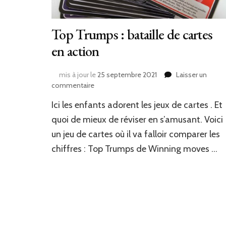
Top Trumps : bataille de cartes
en action
mis à jour le
25 septembre 2021
Laisser un
sur
commentaire
Top
Ici les enfants adorent les jeux de cartes . Et
Trumps
:
quoi de mieux de réviser en s’amusant. Voici
bataille
un jeu de cartes où il va falloir comparer les
de
chiffres : Top Trumps de Winning moves …
cartes
en
action