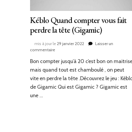
Kéblo Quand compter vous fait
perdre la tête (Gigamic)
mis à jour le
29 janvier 2022
Laisser un
sur
commentaire
Kéblo
Bon compter jusqu’à 20 c’est bon on maitris
Quand
compter
mais quand tout est chamboulé , on peut
vous
vite en perdre la tête .Découvrez le jeu : Kébl
fait
de Gigamic Qui est Gigamic ? Gigamic est
perdre
la
une …
tête
(Gigamic)