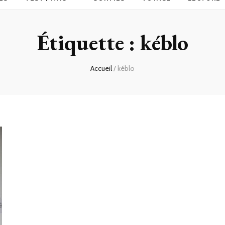
Étiquette :
kéblo
Accueil
/
kéblo