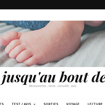
usqu'au bout de
découvertes , tests , conseils , avis
ES
TEST / AVIS
SORTIES
VOYAGE
LECTURE