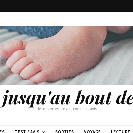
usqu'au bout de
découvertes , tests , conseils , avis
ES
TEST / AVIS
SORTIES
VOYAGE
LECTURE