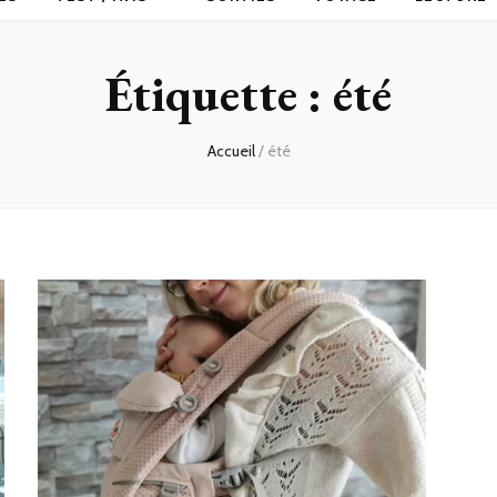
Étiquette :
été
Accueil
/
été