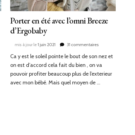
Porter en été avec l’omni Breeze
d’Ergobaby
sur
mis à jour le
1 juin 2021
31 commentaires
Porter
Ca y est le soleil pointe le bout de son nez et
nsables
en
été
on est d’accord cela fait du bien , on va
avec
pouvoir profiter beaucoup plus de l’exterieur
l’omni
avec mon bébé. Mais quel moyen de …
Breeze
d’Ergobaby