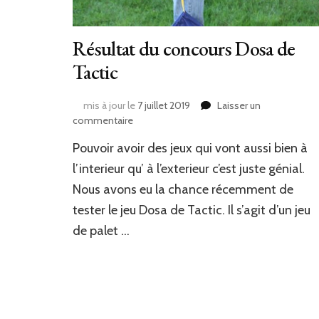
Résultat du concours Dosa de
Tactic
mis à jour le
7 juillet 2019
Laisser un
sur
commentaire
Résultat
Pouvoir avoir des jeux qui vont aussi bien à
du
concours
l’interieur qu’ à l’exterieur c’est juste génial.
Dosa
Nous avons eu la chance récemment de
de
tester le jeu Dosa de Tactic. Il s’agit d’un jeu
Tactic
de palet …