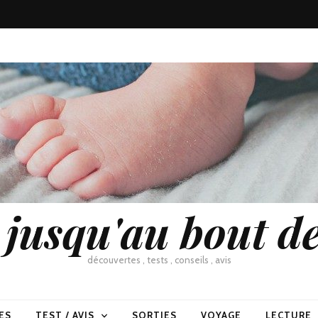
usqu'au bout de
découvertes , tests , conseils , avis
ES
TEST / AVIS
SORTIES
VOYAGE
LECTURE