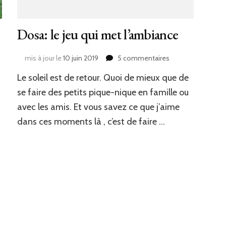
Dosa: le jeu qui met l’ambiance
sur
mis à jour le
10 juin 2019
5 commentaires
Dosa:
Le soleil est de retour. Quoi de mieux que de
le
jeu
se faire des petits pique-nique en famille ou
qui
avec les amis. Et vous savez ce que j’aime
met
dans ces moments là , c’est de faire …
l’ambiance