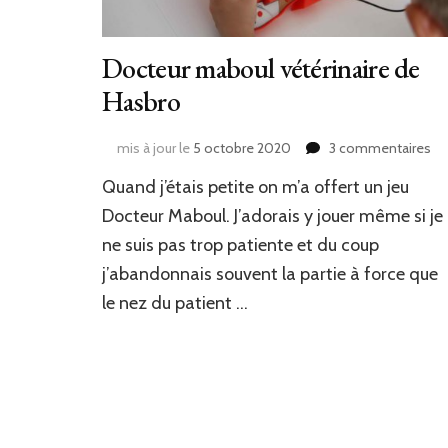
Docteur maboul vétérinaire de
Hasbro
sur
mis à jour le
5 octobre 2020
3 commentaires
Do
Quand j’étais petite on m’a offert un jeu
ma
vét
Docteur Maboul. J’adorais y jouer même si je
de
ne suis pas trop patiente et du coup
Ha
j’abandonnais souvent la partie à force que
le nez du patient …