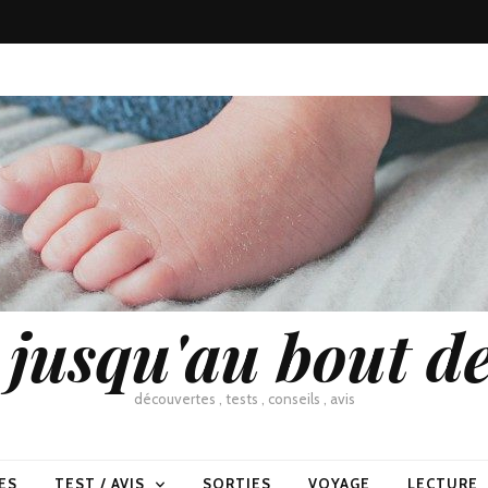
usqu'au bout de
découvertes , tests , conseils , avis
ES
TEST / AVIS
SORTIES
VOYAGE
LECTURE