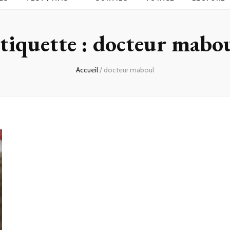
tiquette :
docteur mabo
Accueil
/
docteur maboul