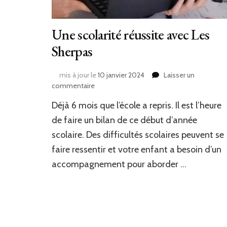
Une scolarité réussite avec Les
Sherpas
mis à jour le
10 janvier 2024
Laisser un
sur
commentaire
Une
Déjà 6 mois que l’école a repris. Il est l’heure
scolarité
réussite
de faire un bilan de ce début d’année
avec
scolaire. Des difficultés scolaires peuvent se
Les
faire ressentir et votre enfant a besoin d’un
Sherpas
accompagnement pour aborder …