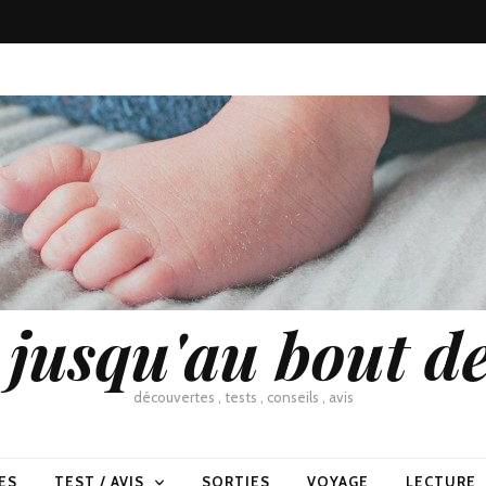
usqu'au bout de
découvertes , tests , conseils , avis
ES
TEST / AVIS
SORTIES
VOYAGE
LECTURE