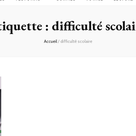
tiquette :
difficulté scola
Accueil
/
difficulté scolaire