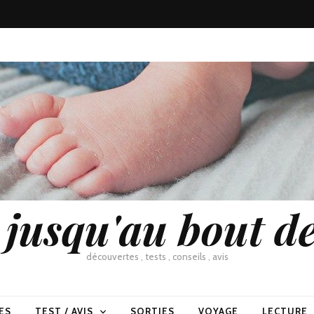
usqu'au bout de
découvertes , tests , conseils , avis
ES
TEST / AVIS
SORTIES
VOYAGE
LECTURE