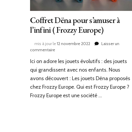
Coffret Dëna pour s’amuser à
l’infini ( Frozzy Europe)
mis à jour le
12 novembre 2022
Laisser un
sur
commentaire
Coffret
Ici on adore les jouets évolutifs : des jouets
Dëna
pour
qui grandissent avec nos enfants. Nous
s’amuser
avons découvert : Les jouets Dëna proposés
à
chez Frozzy Europe. Qui est Frozzy Europe ?
l’infini
(
Frozzy Europe est une société …
Frozzy
Europe)