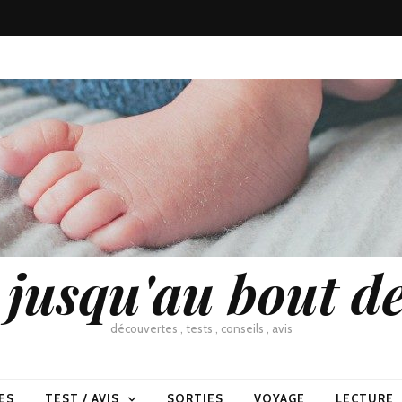
usqu'au bout de
découvertes , tests , conseils , avis
ES
TEST / AVIS
SORTIES
VOYAGE
LECTURE