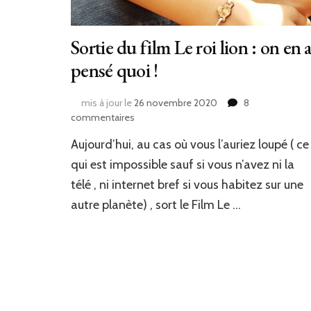
Sortie du film Le roi lion : on en 
pensé quoi !
mis à jour le
26 novembre 2020
8
sur
commentaires
Sortie
Aujourd’hui, au cas où vous l’auriez loupé ( ce
du
film
qui est impossible sauf si vous n’avez ni la
Le
télé , ni internet bref si vous habitez sur une
roi
autre planète) , sort le Film Le …
lion
:
on
en
a
pensé
quoi
!