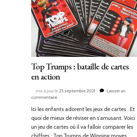
Top Trumps : bataille de cartes
en action
mis à jour le
25 septembre 2021
Laisser un
sur
commentaire
Top
Ici les enfants adorent les jeux de cartes . Et
Trumps
:
quoi de mieux de réviser en s’amusant. Voici
bataille
un jeu de cartes où il va falloir comparer les
de
chiffres : Top Trumps de Winning moves …
cartes