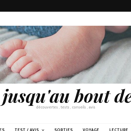
usqu'au bout de
découvertes , tests , conseils , avis
ES
TEST / AVIS
SORTIES
VOYAGE
LECTURE