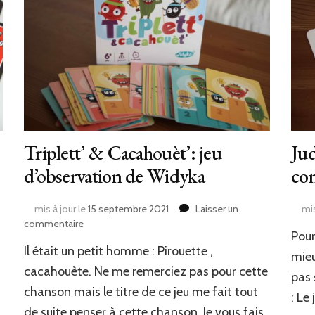
Triplett’ & Cacahouèt’: jeu
Jud
d’observation de Widyka
con
mis à jour le
15 septembre 2021
Laisser un
mis
sur
commentaire
Pour
Triplett’
Il était un petit homme : Pirouette ,
&
mieu
Cacahouèt’:
cacahouète. Ne me remerciez pas pour cette
pas 
jeu
chanson mais le titre de ce jeu me fait tout
: Le
d’observation
de suite penser à cette chanson .Je vous fais
de