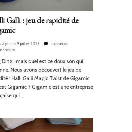
li Galli : jeu de rapidité de
gamic
 à jour le
9 juillet 2023
Laisser un
sur
entaire
Halli
 Ding , mais quel est ce doux son qui
Galli
:
nne. Nous avons découvert le jeu de
jeu
dité : Halli Galli Magic Twist de Gigamic
de
est Gigamic ? Gigamic est une entreprise
rapidité
de
çaise qui …
Gigamic