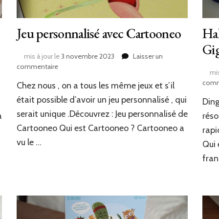
Jeu personnalisé avec Cartooneo
Hal
Gi
mis à jour le
3 novembre 2023
Laisser un
sur
commentaire
mis
Jeu
comm
Chez nous , on a tous les même jeux et s’il
personnalisé
avec
était possible d’avoir un jeu personnalisé , qui
Ding
Cartooneo
serait unique .Découvrez : Jeu personnalisé de
a
réso
Cartooneo Qui est Cartooneo ? Cartooneo a
rapi
vu le …
Qui 
fran