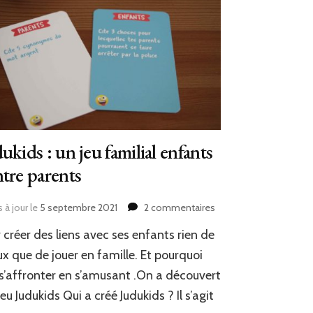
ukids : un jeu familial enfants
tre parents
sur
 à jour le
5 septembre 2021
2 commentaires
Judukids
 créer des liens avec ses enfants rien de
:
un
x que de jouer en famille. Et pourquoi
jeu
s’affronter en s’amusant .On a découvert
familial
 jeu Judukids Qui a créé Judukids ? Il s’agit
enfants
contre