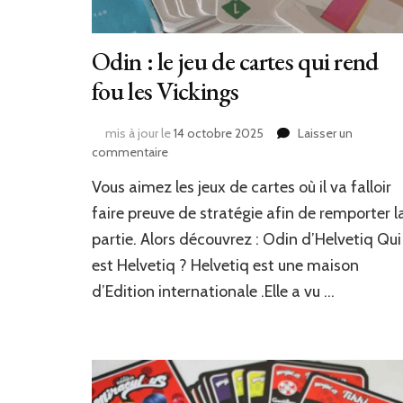
Odin : le jeu de cartes qui rend
fou les Vickings
mis à jour le
14 octobre 2025
Laisser un
sur
commentaire
Odin
Vous aimez les jeux de cartes où il va falloir
:
le
faire preuve de stratégie afin de remporter l
jeu
partie. Alors découvrez : Odin d’Helvetiq Qui
de
est Helvetiq ? Helvetiq est une maison
cartes
qui
d’Edition internationale .Elle a vu …
rend
fou
les
Vickings