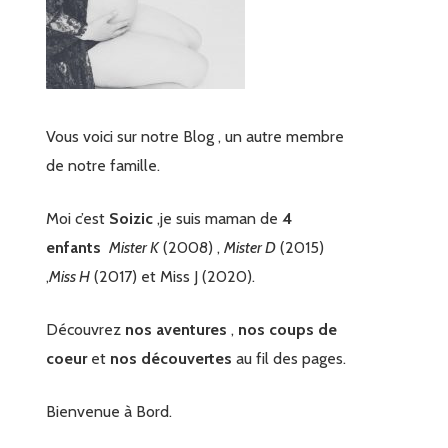
Vous voici sur notre Blog , un autre membre
de notre famille.
Moi c’est
Soizic
,je suis maman de
4
enfants
Mister K
(2008) ,
Mister D
(2015)
,
Miss H
(2017) et Miss J (2020).
Découvrez
nos aventures
,
nos coups de
coeur
et
nos découvertes
au fil des pages.
Bienvenue à Bord.