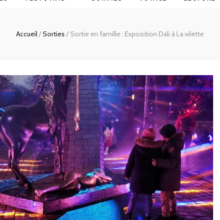
Accueil
/
Sorties
/
Sortie en famille : Exposition Dali à La vilette