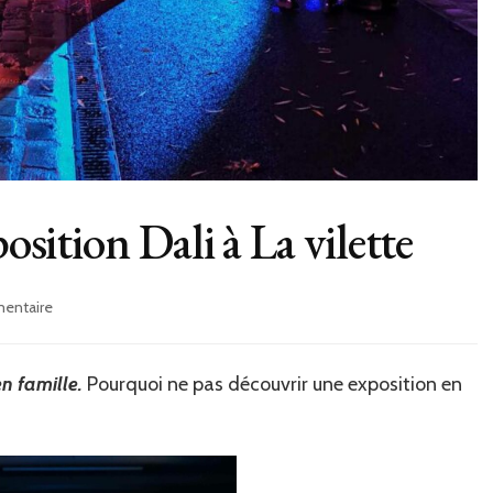
osition Dali à La vilette
sur
mentaire
Sortie
en
famille
en famille.
Pourquoi ne pas découvrir une exposition en
:
Exposition
Dali
à
La