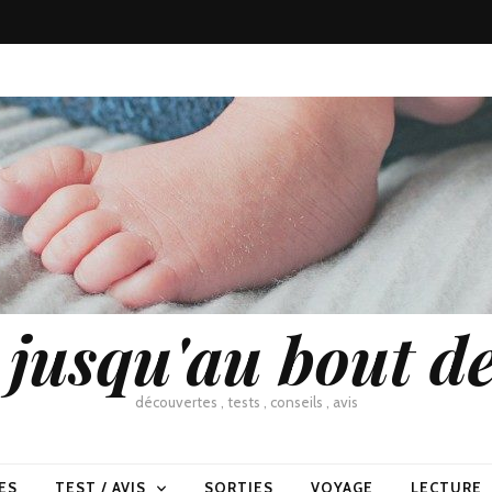
usqu'au bout de
découvertes , tests , conseils , avis
ES
TEST / AVIS
SORTIES
VOYAGE
LECTURE