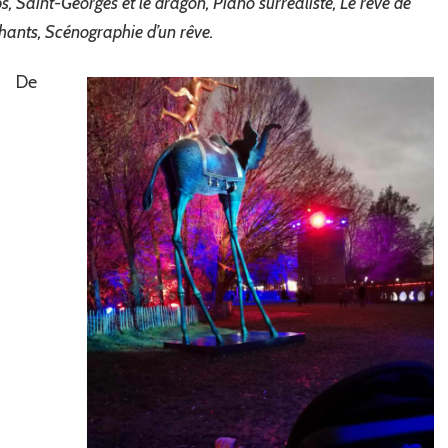
mps, Saint-Georges et le dragon, Piano surréaliste, Le rêve de
phants, Scénographie d’un rêve.
De