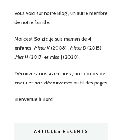
Vous voici sur notre Blog , un autre membre
de notre famille.
Moi c’est
Soizic
,je suis maman de
4
enfants
Mister K
(2008) ,
Mister D
(2015)
,
Miss H
(2017) et Miss J (2020).
Découvrez
nos aventures
,
nos coups de
coeur
et
nos découvertes
au fil des pages.
Bienvenue à Bord.
ARTICLES RÉCENTS