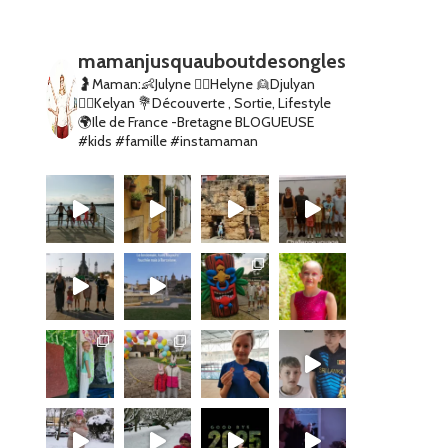
mamanjusquauboutdesongles
🤰Maman:👶Julyne 👱‍♀️Helyne 👱Djulyan
👱‍♂️Kelyan
💐Découverte , Sortie, Lifestyle
🌍Ile de France -Bretagne
BLOGUEUSE
#kids #famille #instamaman