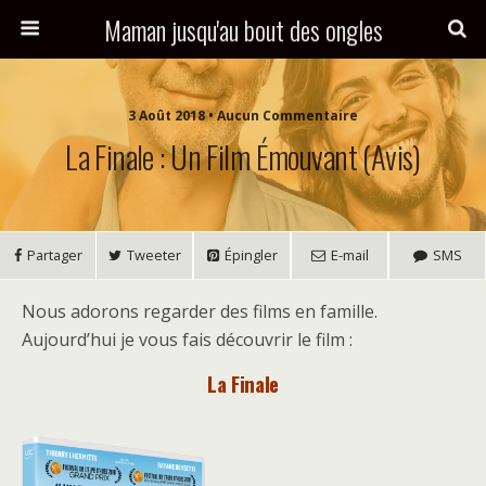
Maman jusqu'au bout des ongles
3 Août 2018 • Aucun Commentaire
La Finale : Un Film Émouvant (avis)
Partager
Tweeter
Épingler
E-mail
SMS
Nous adorons regarder des films en famille.
Aujourd’hui je vous fais découvrir le film :
La Finale