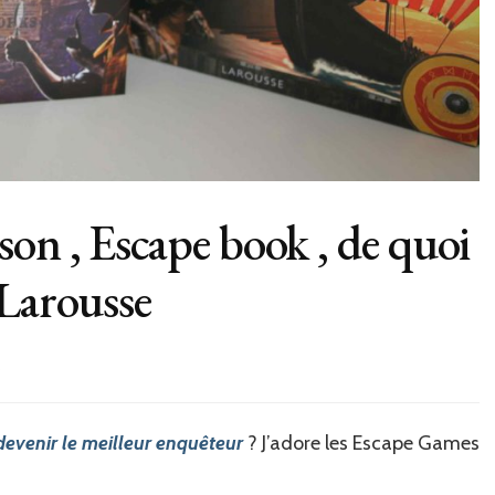
on , Escape book , de quoi
 Larousse
sur
s
Escape
Game
à
devenir le meilleur enquêteur
? J’adore les Escape Games
la
maison