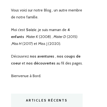
Vous voici sur notre Blog , un autre membre
de notre famille.
Moi c’est
Soizic
,je suis maman de
4
enfants
Mister K
(2008) ,
Mister D
(2015)
,
Miss H
(2017) et Miss J (2020).
Découvrez
nos aventures
,
nos coups de
coeur
et
nos découvertes
au fil des pages.
Bienvenue à Bord.
ARTICLES RÉCENTS