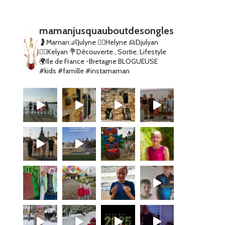
mamanjusquauboutdesongles
🤰Maman:👶Julyne 👱‍♀️Helyne 👱Djulyan
👱‍♂️Kelyan
💐Découverte , Sortie, Lifestyle
🌍Ile de France -Bretagne
BLOGUEUSE
#kids #famille #instamaman