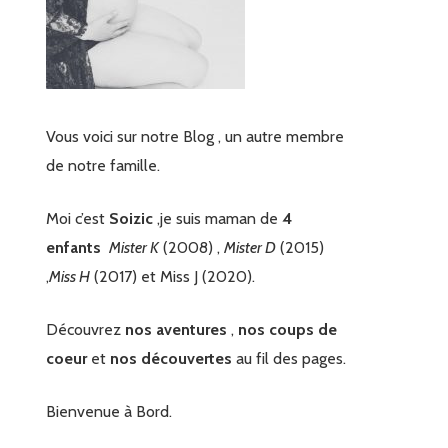
Vous voici sur notre Blog , un autre membre
de notre famille.
Moi c’est
Soizic
,je suis maman de
4
enfants
Mister K
(2008) ,
Mister D
(2015)
,
Miss H
(2017) et Miss J (2020).
Découvrez
nos aventures
,
nos coups de
coeur
et
nos découvertes
au fil des pages.
Bienvenue à Bord.