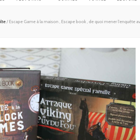
lte
/
Escape Game à la maison , Escape book , de quoi mener l’enquête a