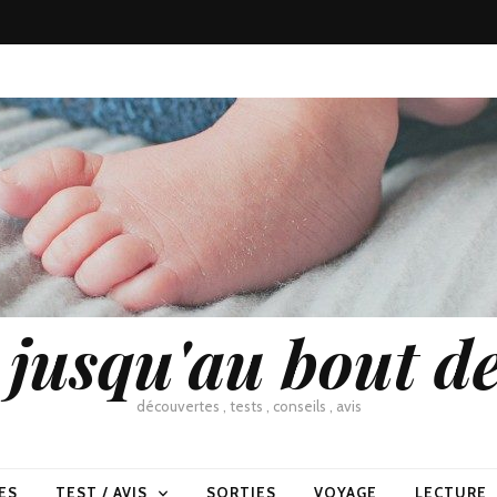
usqu'au bout de
découvertes , tests , conseils , avis
ES
TEST / AVIS
SORTIES
VOYAGE
LECTURE