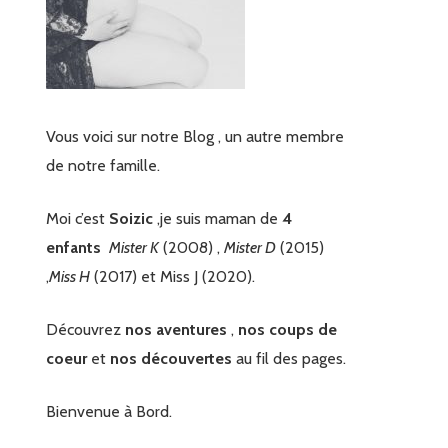
Vous voici sur notre Blog , un autre membre
de notre famille.
Moi c’est
Soizic
,je suis maman de
4
enfants
Mister K
(2008) ,
Mister D
(2015)
,
Miss H
(2017) et Miss J (2020).
Découvrez
nos aventures
,
nos coups de
coeur
et
nos découvertes
au fil des pages.
Bienvenue à Bord.