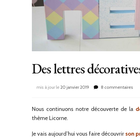
Des lettres décorativ
sur
mis à jour le
20 janvier 2019
8 commentaires
De
lett
déc
Nous continuons notre découverte de la
d
ave
thème Licorne.
Bab
Wy
Je vais aujourd’hui vous faire découvrir
son pr