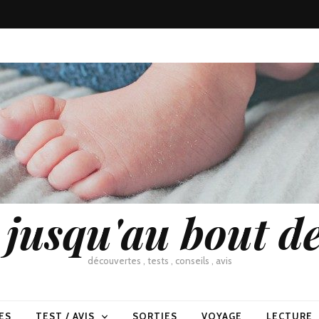
usqu'au bout de
découvertes , tests , conseils , avis
ES
TEST / AVIS
SORTIES
VOYAGE
LECTURE