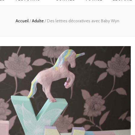
Accueil
/
Adulte
/
Des lettres décoratives avec Baby Wyn