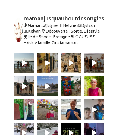
mamanjusquauboutdesongles
🤰Maman:👶Julyne 👱‍♀️Helyne 👱Djulyan
👱‍♂️Kelyan
💐Découverte , Sortie, Lifestyle
🌍Ile de France -Bretagne
BLOGUEUSE
#kids #famille #instamaman