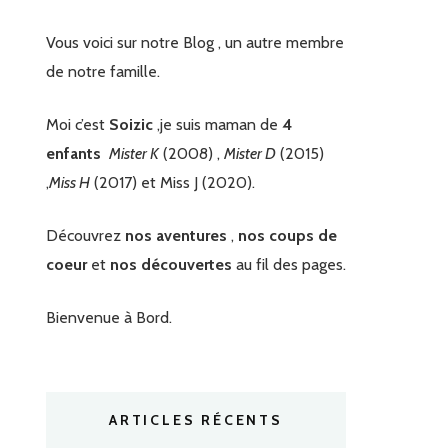
Vous voici sur notre Blog , un autre membre
de notre famille.
Moi c’est
Soizic
,je suis maman de
4
enfants
Mister K
(2008) ,
Mister D
(2015)
,
Miss H
(2017) et Miss J (2020).
Découvrez
nos aventures
,
nos coups de
coeur
et
nos découvertes
au fil des pages.
Bienvenue à Bord.
ARTICLES RÉCENTS